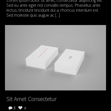
Lorem ipsum dolor sit amet, consectetur adipiscing elit.
Sed eu ante eget nisl convallis tempus. Phasellus ante
lectus, tincidunt tincidunt dui a, rhoncus interdum est.
Sed molestie quis augue ac [...]
Sit Amet Consectetur
5
0