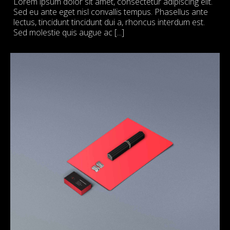
Lorem ipsum dolor sit amet, consectetur adipiscing elit.
Sed eu ante eget nisl convallis tempus. Phasellus ante
lectus, tincidunt tincidunt dui a, rhoncus interdum est.
Sed molestie quis augue ac [...]