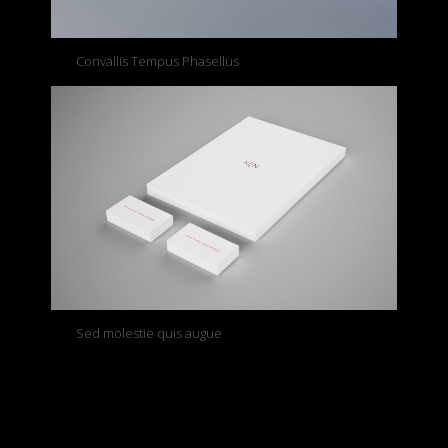
Convallis Tempus Phasellus
Sed molestie quis augue