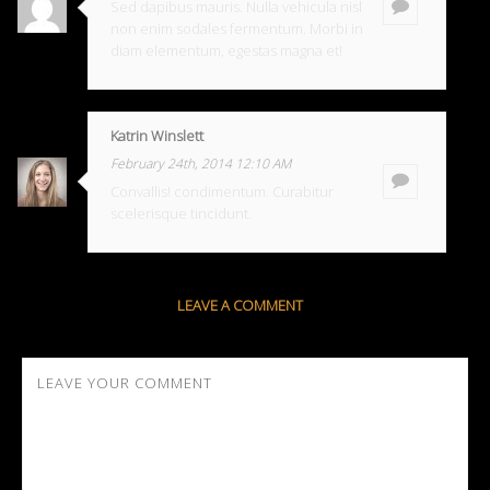
Sed dapibus mauris. Nulla vehicula nisl
non enim sodales fermentum. Morbi in
diam elementum, egestas magna et!
Katrin Winslett
February 24th, 2014 12:10 AM
Convallis! condimentum. Curabitur
scelerisque tincidunt.
LEAVE A COMMENT