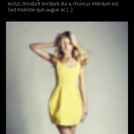
lectus, tincidunt tincidunt dui a, rhoncus interdum est.
Sed molestie quis augue ac [...]