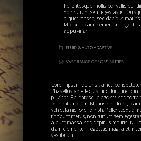
Pellentesque mollis convallis cond
non rutrum sem egestas et. Quisqu
aliquet massa, sed dapibus mauris.
Morbi in diam elementum, egestas 
ac pulvinar.
FLUID & AUTO ADAPTIVE
VAST RANGE OF POSSIBILITIES
Lorem ipsum dolor sit amet, consectetur a
Phasellus ante lectus, tincidunt tincidun
pulvinar. Pellentesque egoists sed torto
fermentum diam. Mauris hendrerit, diam 
vehicula nisl orci id nibh. Pellentesque 
tincidunt metus, non rutrum sem egestas
aliquet massa, sed dapibus mauris. Null
diam elementum, egestas magna et, inter
vestibulum.