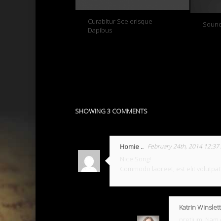
Curabitur Scelerisque
Sound
Dapibus
SHOWING 3 COMMENTS
Homie ..
February 24th, 2014 12:37
Nice Song!
Commodo laoreet, est elit volutpat m
Katrin Winslett
pretium. Nam 