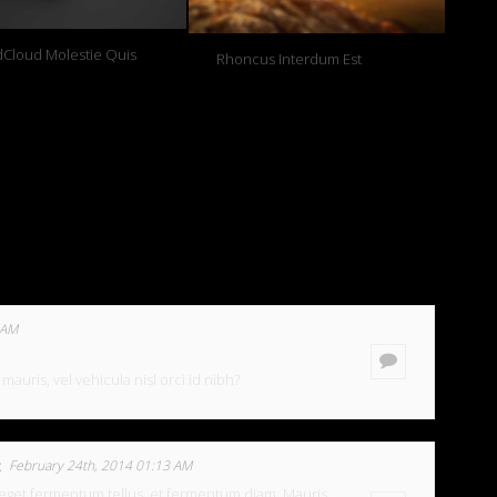
Cloud Molestie Quis
Rhoncus Interdum Est
 AM
auris, vel vehicula nisl orci id nibh?
February 24th, 2014 01:13 AM
eget fermentum tellus, et fermentum diam. Mauris