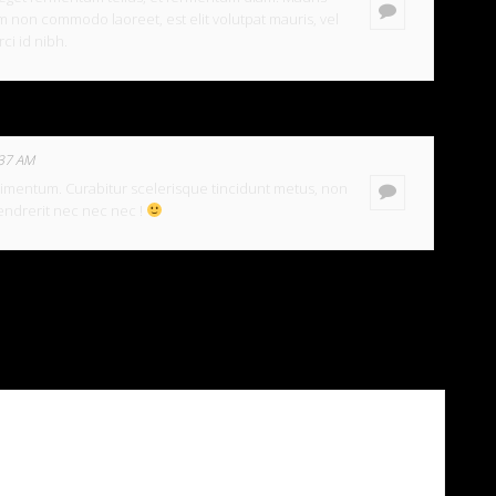
m non commodo laoreet, est elit volutpat mauris, vel
rci id nibh.
:37 AM
dimentum. Curabitur scelerisque tincidunt metus, non
endrerit nec nec nec !