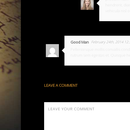
hendrerit, dia
vehicula nisl o
Good Man
February 24th, 2014 12
Pellentesque mollis convallis con
rutrum sem egestas et. Quisque h
LEAVE A COMMENT