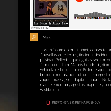
Music
Lorem ipsum dolor sit amet, consectetur a
Phasellus ante lectus, tincidunt tincidun
pulvinar. Pellentesque egoists sed torto
fermentum diam. Mauris hendrerit, diam 
vehicula nisl orci id nibh. Pellentesque 
tincidunt metus, non rutrum sem egestas
aliquet massa, sed dapibus mauris. Null
diam elementum, egestas magna et, inter
vestibulum.
RESPONSIVE & RETINA FRIENDLY