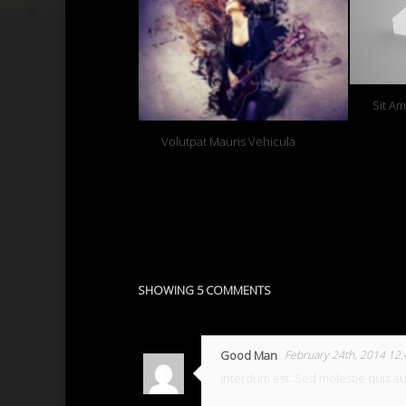
Sit A
Volutpat Mauris Vehicula
SHOWING 5 COMMENTS
Good Man
February 24th, 2014 12
Interdum est. Sed molestie quis au