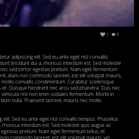
1
5
ur adipiscing elit. Sed eu ante eget nisl convallis
idunt tincidunt dui a, rhoncus interdum est. Sed molestie
oists sed tortor egestas pretium. Nam eget fermentum
rit, diam non commodo laoreet, est elit volutpat mauris,
que mollis convallis condimentum. Curabitur scelerisque
 et. Quisque hendrerit nec arcu sed pharetra. Duis nec
a vehicula nisl non enim sodales fermentum. Morbi in
dum nulla. Praesent laoreet, mauris nec mollis
g elit. Sed eu ante eget nisl convallis tempus. Phasellus
 a, rhoncus interdum est. Sed molestie quis augue ac
r egestas pretium. Nam eget fermentum tellus, et
non commodo laoreet, est elit volutpat mauris, vel