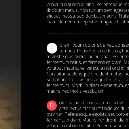
vehicula nisl orci id nibh. Pellentesque 
tincidunt metus, non rutrum sem egestas
aliquet massa, sed dapibus mauris. Null
diam elementum, egestas magna et, inter
orem ipsum dolor sit amet, consecte
L
tempus. Phasellus ante lectus, tin
molestie quis augue ac pulvinar. Pellen
fermentum tellus, et fermentum diam. Ma
volutpat mauris, vel vehicula nisl orci id
Curabitur scelerisque tincidunt metus, 
sed pharetra. Duis nec aliquet massa, se
fermentum. Morbi in diam elementum, ege
mauris nec mollis vestibulum.
olor sit amet, consectetur adipisci
D
ante lectus, tincidunt tincidunt du
pulvinar. Pellentesque egoists sed torto
fermentum diam. Mauris hendrerit, diam 
vehicula nisl orci id nibh. Pellentesque 