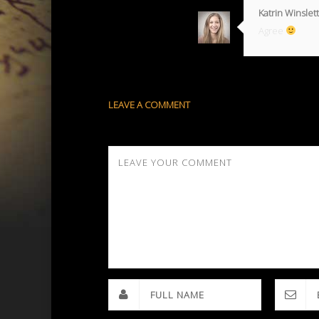
Katrin Winslett
Agree
LEAVE A COMMENT