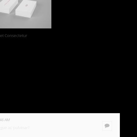
met Consectetur
:46 AM
gue ac pulvinar?