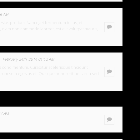
46 AM
estas pretium. Nam eget fermentum tellus, et
 diam non commodo laoreet, est elit volutpat mauris,
February 24th, 2014 01:12 AM
is condimentum. Curabitur scelerisque tincidunt
trum sem egestas et. Quisque hendrerit nec arcu sed
47 AM