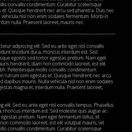
mollis convallis condimentum. Curabitur scelerisque
 et. Quisque hendrerit nec arcu sed pharetra. Duis nec
a vehicula nisl non enim sodales fermentum. Morbi in
dum nulla. Praesent laoreet, mauris nec.
tur adipiscing elit. Sed eu ante eget nisl convallis
cidunt tincidunt dui a, rhoncus interdum est. Sed
tesque egoists sed tortor egestas pretium. Nam eget
uris hendrerit, diam non commodo laoreet, est elit
 nibh. Pellentesque mollis convallis condimentum.
non rutrum sem egestas et. Quisque hendrerit nec arcu
d dapibus mauris. Nulla vehicula nisl non enim sodales
stas magna et, interdum nulla. Praesent laoreet,
ng elit. Sed eu ante eget nisl convallis tempus. Phasellus
i a, rhoncus interdum est. Sed molestie quis augue ac
r egestas pretium. Nam eget fermentum tellus, et
non commodo laoreet, est elit volutpat mauris, vel
mollis convallis condimentum. Curabitur scelerisque