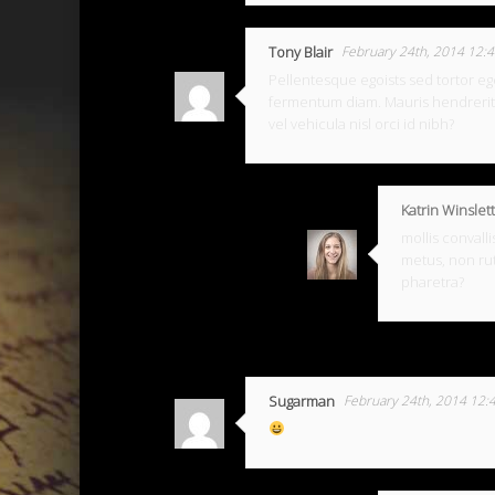
Tony Blair
February 24th, 2014 12:
Pellentesque egoists sed tortor eg
fermentum diam. Mauris hendrerit,
vel vehicula nisl orci id nibh?
Katrin Winslett
mollis convall
metus, non ru
pharetra?
Sugarman
February 24th, 2014 12: