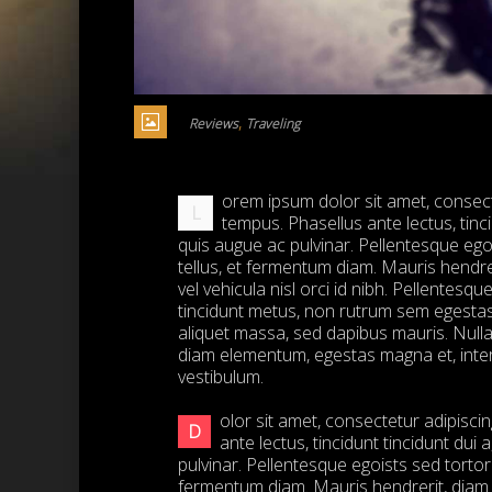
,
Reviews
Traveling
orem ipsum dolor sit amet, consectet
L
tempus. Phasellus ante lectus, tinc
quis augue ac pulvinar. Pellentesque eg
tellus, et fermentum diam. Mauris hendre
vel vehicula nisl orci id nibh. Pellentes
tincidunt metus, non rutrum sem egestas
aliquet massa, sed dapibus mauris. Null
diam elementum, egestas magna et, inter
vestibulum.
olor sit amet, consectetur adipiscin
D
ante lectus, tincidunt tincidunt dui
pulvinar. Pellentesque egoists sed torto
fermentum diam. Mauris hendrerit, diam 