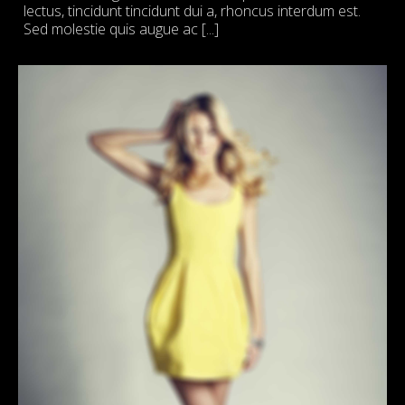
lectus, tincidunt tincidunt dui a, rhoncus interdum est.
Sed molestie quis augue ac [...]