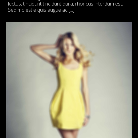
lectus, tincidunt tincidunt dui a, rhoncus interdum est.
Sed molestie quis augue ac [...]