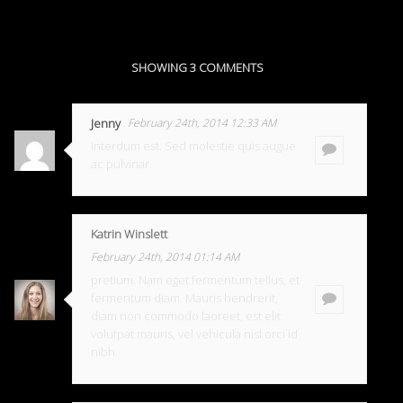
SHOWING 3 COMMENTS
Jenny
February 24th, 2014 12:33 AM
Interdum est. Sed molestie quis augue
ac pulvinar.
Katrin Winslett
February 24th, 2014 01:14 AM
pretium. Nam eget fermentum tellus, et
fermentum diam. Mauris hendrerit,
diam non commodo laoreet, est elit
volutpat mauris, vel vehicula nisl orci id
nibh.