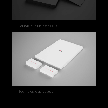
SoundCloud Molestie Quis
Sed molestie quis augue