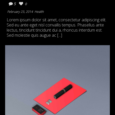
5
0
February 23, 2014
Health
Lorem ipsum dolor sit amet, consectetur adipiscing elit.
Sed eu ante eget nisl convallis tempus. Phasellus ante
lectus, tincidunt tincidunt dui a, rhoncus interdum est.
Sed molestie quis augue ac [...]