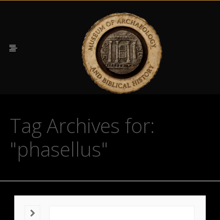
Tag Archives for:
"phasellus"