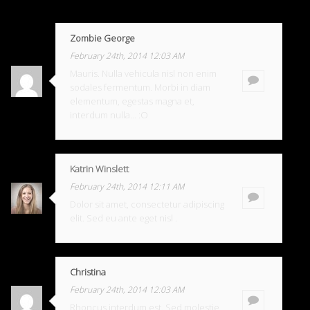
Zombie George
February 24th, 2014 12:03 AM
Mauris. Nulla vehicula nisl non enim
sodales fermentum. Morbi in diam
elementum, egestas magna et,
interdum nulla… :O
Katrin Winslett
February 24th, 2014 12:11 AM
Dolor sit amet, consectetur adipiscing
elit. Sed eu ante eget nisl .
Christina
February 24th, 2014 12:03 AM
Rhoncus interdum est. Sed molestie