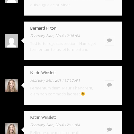
quis augue ac pulvinar.
Bernard Hilton
February 24th, 2014 12:04 AM
Ted tortor egestas pretium. Nam eget
fermentum tellus, et fermentum.
Katrin Winslett
February 24th, 2014 12:12 AM
Fermentum diam. Mauris hendrerit,
diam non commodo laoreet
Katrin Winslett
February 24th, 2014 12:11 AM
Pellentesque mollis convallis