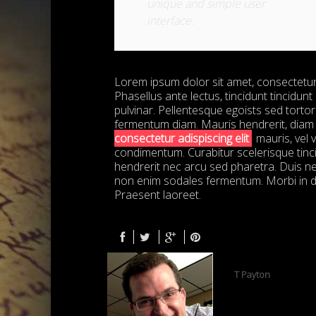
unique and simple user
interface.
Lorem ipsum dolor sit amet, consectetur a
Phasellus ante lectus, tincidunt tincidun
pulvinar. Pellentesque egoists sed torto
fermentum diam. Mauris hendrerit, diam 
consectetur adispiscing elit
mauris, vel v
condimentum. Curabitur scelerisque tin
hendrerit nec arcu sed pharetra. Duis ne
non enim sodales fermentum. Morbi in d
Praesent laoreet.
T Payton