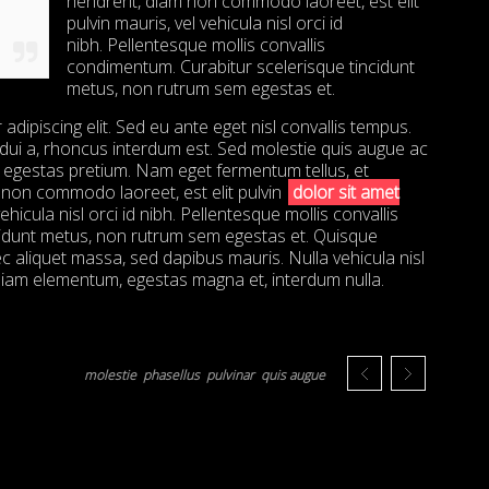
hendrerit, diam non commodo laoreet, est elit
pulvin mauris, vel vehicula nisl orci id
nibh. Pellentesque mollis convallis
condimentum. Curabitur scelerisque tincidunt
metus, non rutrum sem egestas et.
dipiscing elit. Sed eu ante eget nisl convallis tempus.
t dui a, rhoncus interdum est. Sed molestie quis augue ac
r egestas pretium. Nam eget fermentum tellus, et
non commodo laoreet, est elit pulvin
dolor sit amet
ehicula nisl orci id nibh. Pellentesque mollis convallis
cidunt metus, non rutrum sem egestas et. Quisque
c aliquet massa, sed dapibus mauris. Nulla vehicula nisl
iam elementum, egestas magna et, interdum nulla.
molestie
phasellus
pulvinar
quis augue