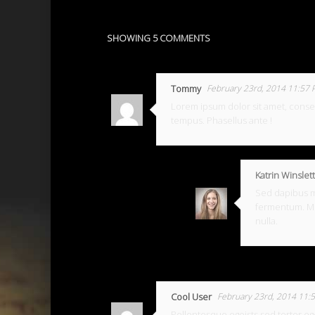
SHOWING 5 COMMENTS
Tommy
February 23rd, 2014 11:57
Lorem ipsum dolor sit amet, consect
tempus. Phasellus ante !
Katrin Winslett
Sed dapibus ma
fermentum. Mo
nulla.
Cool User
February 23rd, 2014 11:
Pellentesque egoists sed tortor eg