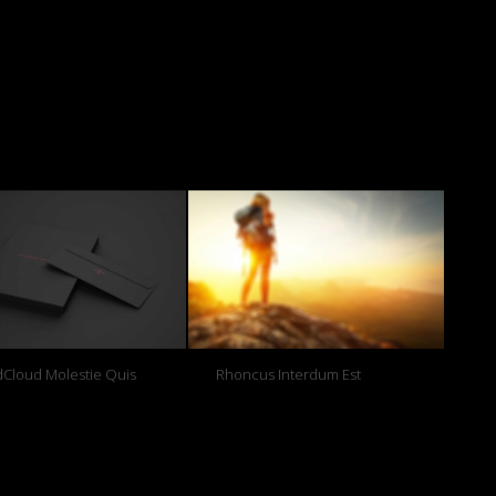
Cloud Molestie Quis
Rhoncus Interdum Est