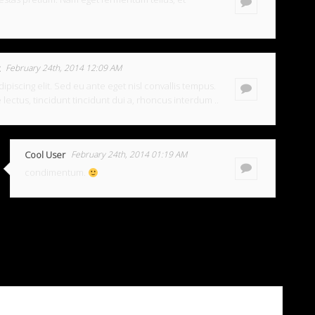
February 24th, 2014 12:09 AM
ipiscing elit. Sed eu ante eget nisl convallis tempus.
 lectus, tincidunt tincidunt dui a, rhoncus interdum ..
Cool User
February 24th, 2014 01:19 AM
condimentum.