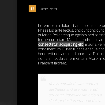
,
Music
News
Lorem ipsum dolor sit amet, consectetur a
Phasellus ante lectus, tincidunt tincidun
pulvinar. Pellentesque egoists sed torto
fermentum diam. Mauris hendrerit, diam 
consectetur adispiscing elit
mauris, vel v
condimentum. Curabitur scelerisque tin
hendrerit nec arcu sed pharetra. Duis ne
non enim sodales fermentum. Morbi in d
Praesent laoreet.
Ken is amplified with modern
aesthetics and user-centered
structure. Your website enjoys a
sleek perfection embodied in a