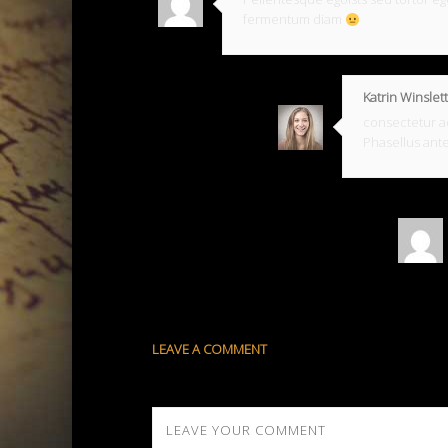
fermentum diam
Katrin Winslett
consectetur ad
Phasellus ante
LEAVE A COMMENT