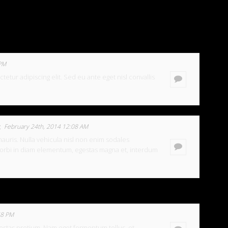
 PM
etur adipiscing elit. Sed eu ante eget nisl convallis
February 24th, 2014 12:08 AM
uris. Nulla vehicula nisl non enim sodales
rbi in diam elementum, egestas magna et, interdum
58 PM
estas pretium. Nam eget fermentum tellus, et